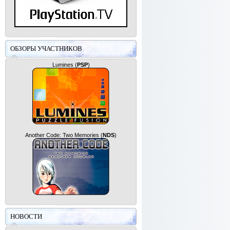
ОБЗОРЫ УЧАСТНИКОВ
Lumines
(
PSP
)
Another Code: Two Memories
(
NDS
)
НОВОСТИ