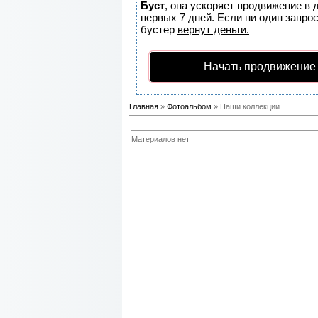
Буст
, она ускоряет продвижение в 
первых 7 дней. Если ни один запрос
бустер
вернут деньги.
Начать продвижение
Главная
»
Фотоальбом
» Наши коллекции
Материалов нет