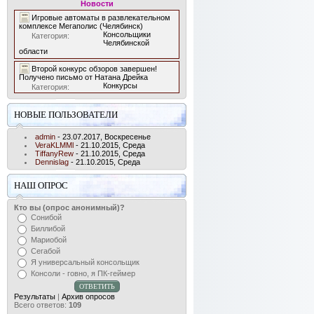
Новости
Игровые автоматы в развлекательном
комплексе Мегаполис (Челябинск)
Консольщики
Категория:
Челябинской
области
Второй конкурс обзоров завершен!
Получено письмо от Натана Дрейка
Конкурсы
Категория:
НОВЫЕ ПОЛЬЗОВАТЕЛИ
admin
- 23.07.2017, Воскресенье
VeraKLMMl
- 21.10.2015, Среда
TiffanyRew
- 21.10.2015, Среда
Dennislag
- 21.10.2015, Среда
НАШ ОПРОС
Кто вы (опрос анонимный)?
Сонибой
Биллибой
Мариобой
Сегабой
Я универсальный консольщик
Консоли - говно, я ПК-геймер
Результаты
|
Архив опросов
Всего ответов:
109