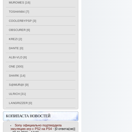
MUROMES
[16]
TOSHAN94
[7]
COOLERBYPSP
[3]
OBSCURER
[6]
KREZI
[2]
DANTE
[0]
ALBI-VLD
[6]
ONE
[300]
SHARK
[14]
S@MUR@I
[9]
ULRICH
[31]
LANGRIZZER
[0]
КОПИПАСТА НОВОСТЕЙ
Sony официально подтвердила
эмуляцию игр с PS2 на PS4
- [0 ответа(ов)]