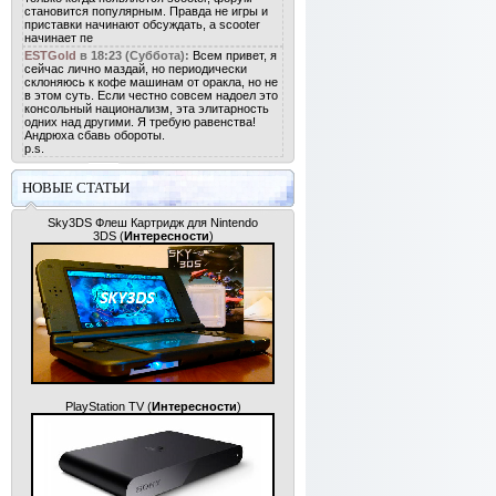
становится популярным. Правда не игры и
приставки начинают обсуждать, а scooter
начинает пе
ESTGold
в 18:23 (Суббота):
Всем привет, я
сейчас лично маздай, но периодически
склоняюсь к кофе машинам от оракла, но не
в этом суть. Если честно совсем надоел это
консольный национализм, эта элитарность
одних над другими. Я требую равенства!
Андрюха сбавь обороты.
p.s.
НОВЫЕ СТАТЬИ
Sky3DS Флеш Картридж для Nintendo
3DS
(
Интересности
)
PlayStation TV
(
Интересности
)