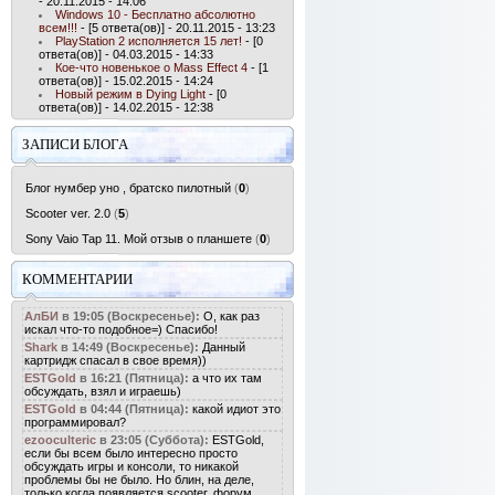
- 20.11.2015 - 14:06
Windows 10 - Бесплатно абсолютно
всем!!!
- [5 ответа(ов)] - 20.11.2015 - 13:23
PlayStation 2 исполняется 15 лет!
- [0
ответа(ов)] - 04.03.2015 - 14:33
Кое-что новенькое о Mass Effect 4
- [1
ответа(ов)] - 15.02.2015 - 14:24
Новый режим в Dying Light
- [0
ответа(ов)] - 14.02.2015 - 12:38
ЗАПИСИ БЛОГА
Блог нумбер уно , братско пилотный
(
0
)
Scooter ver. 2.0
(
5
)
Sony Vaio Tap 11. Мой отзыв о планшете
(
0
)
КОММЕНТАРИИ
АлБИ
в 19:05 (Воскресенье):
О, как раз
искал что-то подобное=) Спасибо!
Shark
в 14:49 (Воскресенье):
Данный
картридж спасал в свое время))
ESTGold
в 16:21 (Пятница):
а что их там
обсуждать, взял и играешь)
ESTGold
в 04:44 (Пятница):
какой идиот это
программировал?
ezooculteric
в 23:05 (Суббота):
ESTGold,
если бы всем было интересно просто
обсуждать игры и консоли, то никакой
проблемы бы не было. Но блин, на деле,
только когда появляется scooter, форум