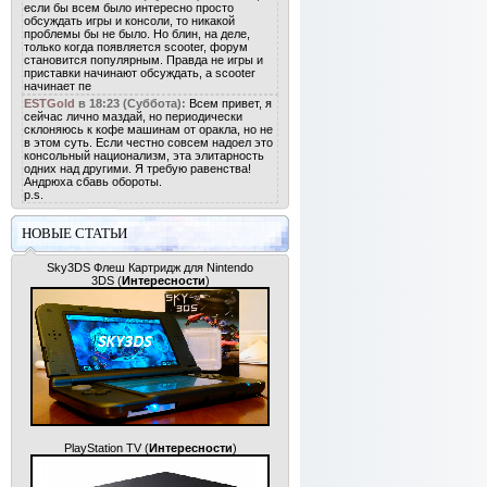
если бы всем было интересно просто
обсуждать игры и консоли, то никакой
проблемы бы не было. Но блин, на деле,
только когда появляется scooter, форум
становится популярным. Правда не игры и
приставки начинают обсуждать, а scooter
начинает пе
ESTGold
в 18:23 (Суббота):
Всем привет, я
сейчас лично маздай, но периодически
склоняюсь к кофе машинам от оракла, но не
в этом суть. Если честно совсем надоел это
консольный национализм, эта элитарность
одних над другими. Я требую равенства!
Андрюха сбавь обороты.
p.s.
НОВЫЕ СТАТЬИ
Sky3DS Флеш Картридж для Nintendo
3DS
(
Интересности
)
PlayStation TV
(
Интересности
)