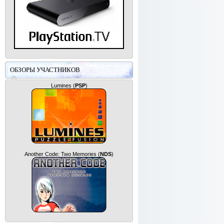
ОБЗОРЫ УЧАСТНИКОВ
Lumines
(
PSP
)
Another Code: Two Memories
(
NDS
)