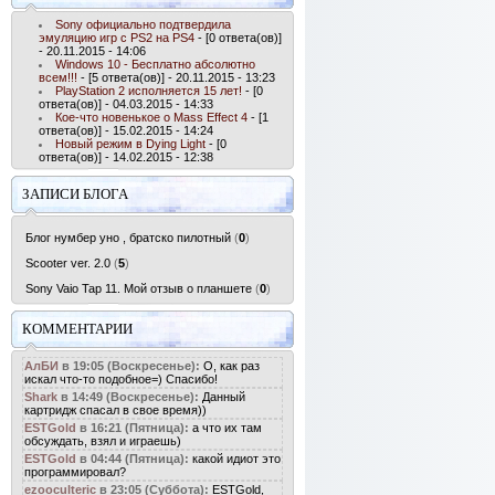
Sony официально подтвердила
эмуляцию игр с PS2 на PS4
- [0 ответа(ов)]
- 20.11.2015 - 14:06
Windows 10 - Бесплатно абсолютно
всем!!!
- [5 ответа(ов)] - 20.11.2015 - 13:23
PlayStation 2 исполняется 15 лет!
- [0
ответа(ов)] - 04.03.2015 - 14:33
Кое-что новенькое о Mass Effect 4
- [1
ответа(ов)] - 15.02.2015 - 14:24
Новый режим в Dying Light
- [0
ответа(ов)] - 14.02.2015 - 12:38
ЗАПИСИ БЛОГА
Блог нумбер уно , братско пилотный
(
0
)
Scooter ver. 2.0
(
5
)
Sony Vaio Tap 11. Мой отзыв о планшете
(
0
)
КОММЕНТАРИИ
АлБИ
в 19:05 (Воскресенье):
О, как раз
искал что-то подобное=) Спасибо!
Shark
в 14:49 (Воскресенье):
Данный
картридж спасал в свое время))
ESTGold
в 16:21 (Пятница):
а что их там
обсуждать, взял и играешь)
ESTGold
в 04:44 (Пятница):
какой идиот это
программировал?
ezooculteric
в 23:05 (Суббота):
ESTGold,