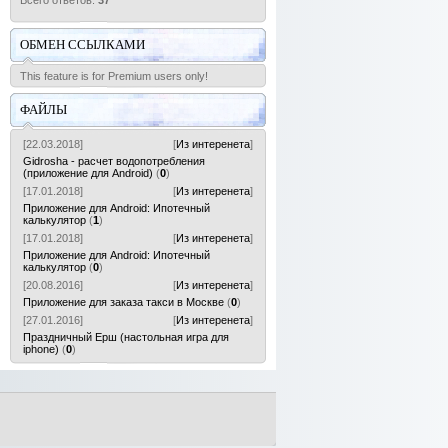
Всего ответов:
37
ОБМЕН ССЫЛКАМИ
This feature is for Premium users only!
ФАЙЛЫ
[22.03.2018]
[
Из интеренета
]
Gidrosha - расчет водопотребления
(приложение для Android)
(
0
)
[17.01.2018]
[
Из интеренета
]
Приложение для Android: Ипотечный
калькулятор
(
1
)
[17.01.2018]
[
Из интеренета
]
Приложение для Android: Ипотечный
калькулятор
(
0
)
[20.08.2016]
[
Из интеренета
]
Приложение для заказа такси в Москве
(
0
)
[27.01.2016]
[
Из интеренета
]
Праздничный Ерш (настольная игра для
iphone)
(
0
)