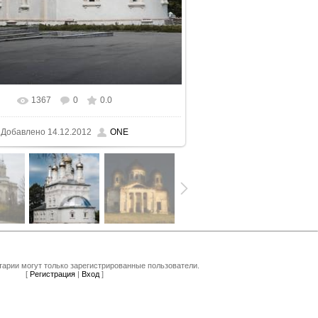
1367
0
0.0
 реальном размере
1059x1600
/ 213.0Kb
Добавлено
14.12.2012
ONE
арии могут только зарегистрированные пользователи.
[
Регистрация
|
Вход
]