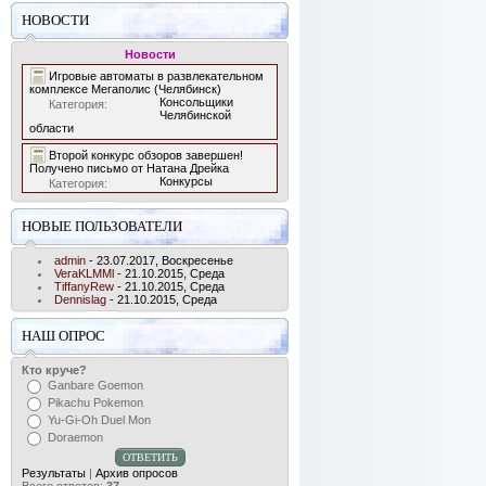
НОВОСТИ
Новости
Игровые автоматы в развлекательном
комплексе Мегаполис (Челябинск)
Консольщики
Категория:
Челябинской
области
Второй конкурс обзоров завершен!
Получено письмо от Натана Дрейка
Конкурсы
Категория:
НОВЫЕ ПОЛЬЗОВАТЕЛИ
admin
- 23.07.2017, Воскресенье
VeraKLMMl
- 21.10.2015, Среда
TiffanyRew
- 21.10.2015, Среда
Dennislag
- 21.10.2015, Среда
НАШ ОПРОС
Кто круче?
Ganbare Goemon
Pikachu Pokemon
Yu-Gi-Oh Duel Mon
Doraemon
Результаты
|
Архив опросов