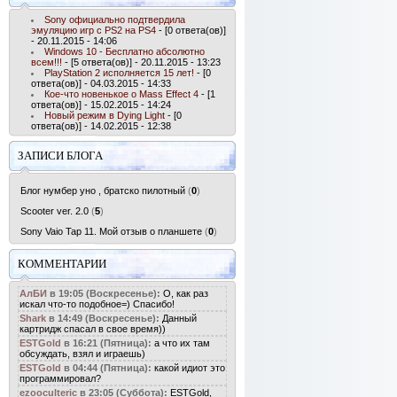
Sony официально подтвердила
эмуляцию игр с PS2 на PS4
- [0 ответа(ов)]
- 20.11.2015 - 14:06
Windows 10 - Бесплатно абсолютно
всем!!!
- [5 ответа(ов)] - 20.11.2015 - 13:23
PlayStation 2 исполняется 15 лет!
- [0
ответа(ов)] - 04.03.2015 - 14:33
Кое-что новенькое о Mass Effect 4
- [1
ответа(ов)] - 15.02.2015 - 14:24
Новый режим в Dying Light
- [0
ответа(ов)] - 14.02.2015 - 12:38
ЗАПИСИ БЛОГА
Блог нумбер уно , братско пилотный
(
0
)
Scooter ver. 2.0
(
5
)
Sony Vaio Tap 11. Мой отзыв о планшете
(
0
)
КОММЕНТАРИИ
АлБИ
в 19:05 (Воскресенье):
О, как раз
искал что-то подобное=) Спасибо!
Shark
в 14:49 (Воскресенье):
Данный
картридж спасал в свое время))
ESTGold
в 16:21 (Пятница):
а что их там
обсуждать, взял и играешь)
ESTGold
в 04:44 (Пятница):
какой идиот это
программировал?
ezooculteric
в 23:05 (Суббота):
ESTGold,