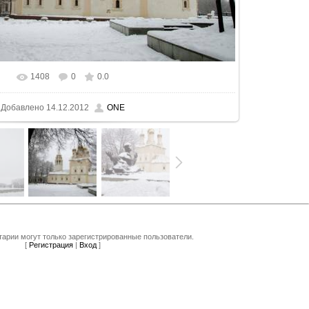
1408
0
0.0
 реальном размере
1600x1059
/ 325.6Kb
Добавлено
14.12.2012
ONE
арии могут только зарегистрированные пользователи.
[
Регистрация
|
Вход
]