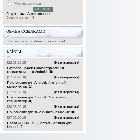
Мне без разницы
Результаты
|
Архив опросов
Всего ответов:
45
ОБМЕН ССЫЛКАМИ
This feature is for Premium users only!
ФАЙЛЫ
[22.03.2018]
[
Из интеренета
]
Gidrosha - расчет водопотребления
(приложение для Android)
(
0
)
[17.01.2018]
[
Из интеренета
]
Приложение для Android: Ипотечный
калькулятор
(
1
)
[17.01.2018]
[
Из интеренета
]
Приложение для Android: Ипотечный
калькулятор
(
0
)
[20.08.2016]
[
Из интеренета
]
Приложение для заказа такси в Москве
(
0
)
[27.01.2016]
[
Из интеренета
]
Праздничный Ерш (настольная игра для
iphone)
(
0
)