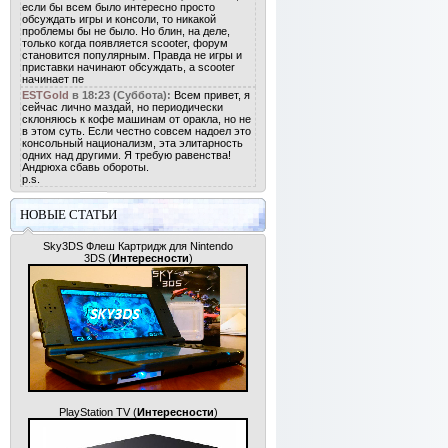
если бы всем было интересно просто
обсуждать игры и консоли, то никакой
проблемы бы не было. Но блин, на деле,
только когда появляется scooter, форум
становится популярным. Правда не игры и
приставки начинают обсуждать, а scooter
начинает пе
ESTGold
в 18:23 (Суббота):
Всем привет, я
сейчас лично маздай, но периодически
склоняюсь к кофе машинам от оракла, но не
в этом суть. Если честно совсем надоел это
консольный национализм, эта элитарность
одних над другими. Я требую равенства!
Андрюха сбавь обороты.
p.s.
НОВЫЕ СТАТЬИ
Sky3DS Флеш Картридж для Nintendo
3DS
(
Интересности
)
PlayStation TV
(
Интересности
)