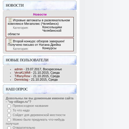
НОВОСТИ
Новости
Игровые автоматы в развлекательном
комплексе Мегаполис (Челябинск)
Консольщики
Категория:
Челябинской
области
Второй конкурс обзоров завершен!
Получено письмо от Натана Дрейка
Конкурсы
Категория:
НОВЫЕ ПОЛЬЗОВАТЕЛИ
admin
- 23.07.2017, Воскресенье
VeraKLMMl
- 21.10.2015, Среда
TiffanyRew
- 21.10.2015, Среда
Dennislag
- 21.10.2015, Среда
НАШ ОПРОС
Довольны ли вы доменным именем сайта
- "vg-village.ru"?
Превосходное название
То что надо
Сойдет для деревенской местности
Можно было придумать что-нибудь
получше
Отвратительно