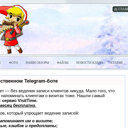
ГЛАВ
Е
ФОТО
НАШИ ОБЗОРЫ
ФАЙЛЫ
НОВОСТИ КЛАНА
СТАТЬИ
бственном Telegram-боте
нает — без ведения записи клиентов никуда. Мало того, что
и напоминать клиентам о визитах тоже. Нашли самый
:
сервис VisitTime.
месяц бесплатно
.
ов, который упрощает ведение записей:
апоминает им о визите;
вые, кэшбэк и предоплаты;