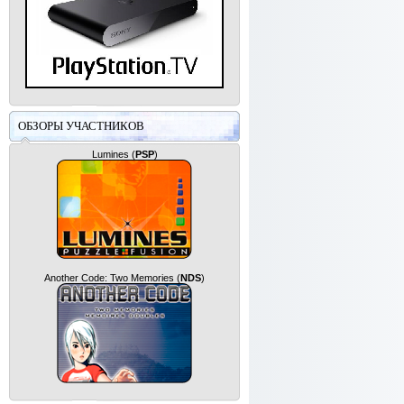
ОБЗОРЫ УЧАСТНИКОВ
Lumines
(
PSP
)
Another Code: Two Memories
(
NDS
)