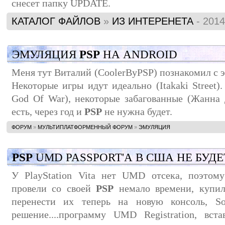
снесет папку UPDATE.
КАТАЛОГ ФАЙЛОВ
»
ИЗ ИНТЕРЕНЕТА
- 2014
ЭМУЛЯЦИЯ
PSP
НА ANDROID
Меня тут Виталий (CoolerByPSP) познакомил с
Некоторые игры идут идеально (Itakaki Street)
God Of War), некоторые забагованные (Жанна Да
есть, через год и
PSP
не нужна будет.
ФОРУМ
»
МУЛЬТИПЛАТФОРМЕННЫЙ ФОРУМ
»
ЭМУЛЯЦИЯ
PSP
UMD PASSPORT'А В США НЕ БУДЕ
У PlayStation Vita нет UMD отсека, поэтому
провели со своей
PSP
немало времени, купил
перенести их теперь на новую консоль, S
решение....программу UMD Registration, вст