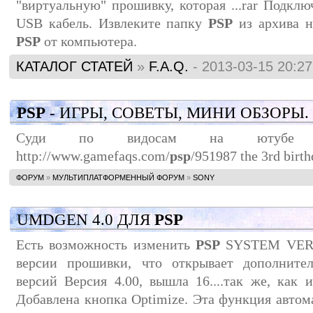
"виртуальную" прошивку, которая ...rar Подкл
USB кабель. Извлеките папку
PSP
из архива н
PSP
от компьютера.
КАТАЛОГ СТАТЕЙ
»
F.A.Q.
- 2013-03-15 20:27
PSP
- ИГРЫ, СОВЕТЫ, МИНИ ОБЗОРЫ.
Суди по видосам на ютубе 
http://www.gamefaqs.com/
psp
/951987 the 3rd birth
ФОРУМ
»
МУЛЬТИПЛАТФОРМЕННЫЙ ФОРУМ
»
SONY
UMDGEN 4.0 ДЛЯ
PSP
Есть возможность изменить
PSP
SYSTEM VER 
версии прошивки, что открывает дополните
версий Версия 4.00, вышла 16....так же, как
Добавлена кнопка Optimize. Эта функция авто