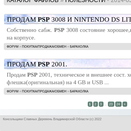
КАТАЛОГ ФАЙЛОВ
»
ПОЛЕЗНОСТИ
- 2014-05
ПРОДАМ
PSP
3008 И NINTENDO DS LI
Собственно сабж.
PSP
3008 состояние хорошее,
на корпусе.
ФОРУМ
»
ПОКУПКА/ПРОДАЖА/ОБМЕН
»
БАРАХОЛКА
ПРОДАМ
PSP
2001.
Продам
PSP
2001, техническое и внешнее сост. х
флешка(оригинальная) на 4 GB и USB ...
ФОРУМ
»
ПОКУПКА/ПРОДАЖА/ОБМЕН
»
БАРАХОЛКА
1
2
3
...
23
24
»
Консольщики Славных Деревень Владимирской Области (с) 2022