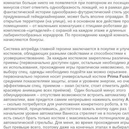
комнатах больше никто не появляется при повторном их посеще
минусов стоит отметить однообразность локаций, но в рамках да
фантастической истории однообразно-футуристический стиль ур
придуманный геймдизайнерами, может быть вполне оправдан. В 
открытые территории (на улице), но в основном все действие про
помещениях – от маленьких комнатушек с птицами-роботами до
комплексов-«цитаделей» с охраной на каждом этаже и длинных
лабиринтообразных коридоров. По прохождению каждой комнат
начисляются бонусы.
Система апгрейда главной героини заключается в покупке и улу
костюмов, обладающих разными свойствами и способностями к
усовершенствованию. За каждым костюмом закреплены различны
приемы (первоначально доступен один, остальные необходимо до
их использования, прохождение игры практически невозможно, п
выбору спец. одежды необходимо подойти как можно серьезнее.
первоначально героиня носит универсальный костюм
Prima Fusi
средними показателями защиты, атаки и уровнем энергии, но оч
эффективным спец. приемом – swan (кстати, стоит отметить дей
красивую анимацию всех приёмов). Один большой минус этого
обмундирования – отсутствие возможности встроить автоматику. 
автоматики, вам придется самим непрерывно нажимать кнопку
A
– сколько потребуется для уничтожения конкретного робота, в то 
автоматикой, прицелившись, достаточно зажать кнопку один раз.
начальном уровне автоматики Ванесса стреляет не в полную сил
есть смысл брать только костюм с максимальным потенциалом д
автоматической стрельбы. Для меня, во время прохождения игры
был превыше всего, поэтому даже на конечных этапах я выбирал