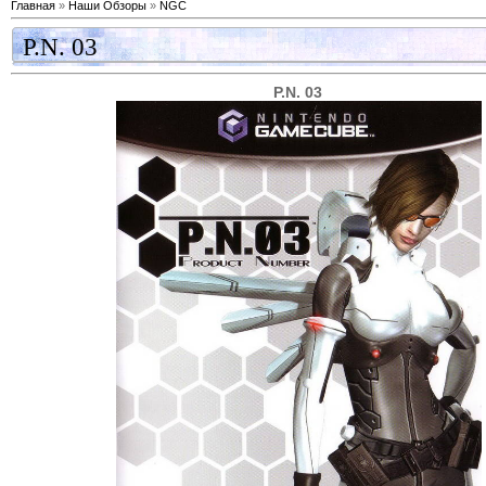
Главная
»
Наши Обзоры
»
NGC
P.N. 03
P.N. 03