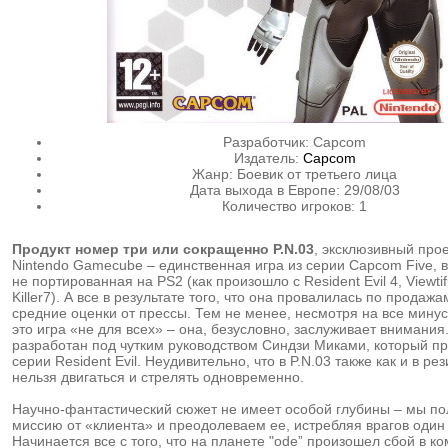
Разработчик:
Capcom
Издатель:
Capcom
Жанр: Боевик от третьего лица
Дата выхода в Европе: 29/08/03
Количество игроков: 1
Продукт номер три или сокращенно P.N.03
, эксклюзивный прое
Nintendo Gamecube – единственная игра из серии Capcom Five, 
не портированная на PS2 (как произошло с Resident Evil 4, Viewtif
Killer7). А все в результате того, что она провалилась по продаж
средние оценки от прессы. Тем не менее, несмотря на все минусы
это игра «не для всех» – она, безусловно, заслуживает внимания
разработан под чутким руководством Синдзи Миками, который пр
серии Resident Evil. Неудивительно, что в P.N.03 также как и в ре
нельзя двигаться и стрелять одновременно.
Научно-фантастический сюжет не имеет особой глубины – мы п
миссию от «клиента» и преодолеваем ее, истребляя врагов один 
Начинается все с того, что на планете "ode” произошел сбой в 