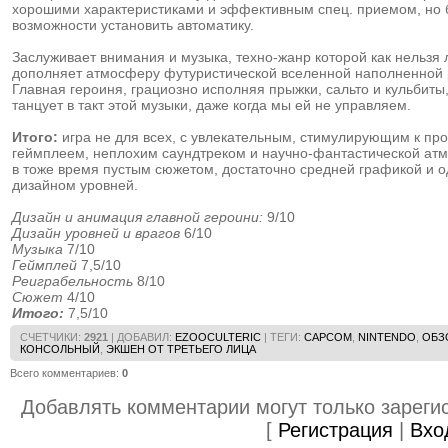
хорошими характеристиками и эффективным спец. приемом, но 
возможности установить автоматику.
Заслуживает внимания и музыка, техно-жанр которой как нельзя
дополняет атмосферу футуристической вселенной наполненной 
Главная героиня, грациозно исполняя прыжки, сальто и кульбиты
танцует в такт этой музыки, даже когда мы ей не управляем.
Итого:
игра не для всех, с увлекательным, стимулирующим к п
геймплеем, неплохим саундтреком и научно-фантастической ат
в тоже время пустым сюжетом, достаточно средней графикой и 
дизайном уровней.
Дизайн и анимация главной героини:
9/10
Дизайн уровней и врагов
6/10
Музыка
7/10
Геймплей
7,5/10
Реиграбельность
8/10
Сюжет
4/10
Итого:
7,5/10
СЧЕТЧИКИ
:
2921
|
ДОБАВИЛ
:
EZOOCULTERIC
|
ТЕГИ
:
CAPCOM
,
NINTENDO
,
ОБЗО
КОНСОЛЬНЫЙ
,
ЭКШЕН ОТ ТРЕТЬЕГО ЛИЦА
Всего комментариев
:
0
Добавлять комментарии могут только зареги
[
Регистрация
|
Вхо