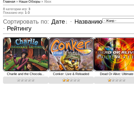
Главная
»
Наши Обзоры
» Xbox
В категории игр
:
3
Показано игр
:
1-3
Сортировать по
:
Дате
·
Названию
·
Рейтингу
Charlie and the Chocola...
Conker: Live & Reloaded
Dead Or Alive: Ultimate