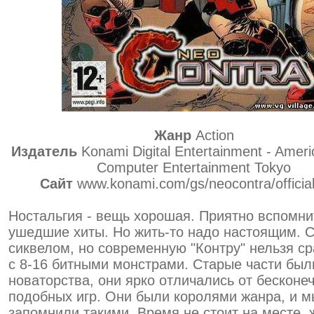
Жанр
Action
Издатель
Konami Digital Entertainment - Amer
Computer Entertainment Tokyo
Сайт
www.konami.com/gs/neocontra/official
Ностальгия - вещь хорошая. Приятно вспомни
ушедшие хиты. Но жить-то надо настоящим. 
сиквелом, но современную "Контру" нельзя с
с 8-16 битными монстрами. Старые части бы
новаторства, они ярко отличались от бесконе
подобных игр. Они были королями жанра, и м
запомнили такими. Время не стоит на месте, 