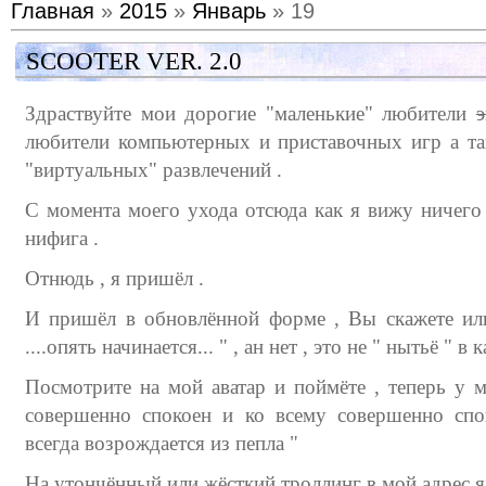
Главная
»
2015
»
Январь
» 19
SCOOTER VER. 2.0
Здраствуйте мои дорогие "маленькие" любители
любители компьютерных и приставочных игр а та
"виртуальных" развлечений .
С момента моего ухода отсюда как я вижу ничего
нифига .
Отнюдь , я пришёл .
И пришёл в обновлённой форме , Вы скажете или
....опять начинается... " , ан нет , это не " нытьё " в
Посмотрите на мой аватар и поймёте , теперь у м
совершенно спокоен и ко всему совершенно сп
всегда возрождается из пепла "
На утончённый или жёсткий троллинг в мой адрес я