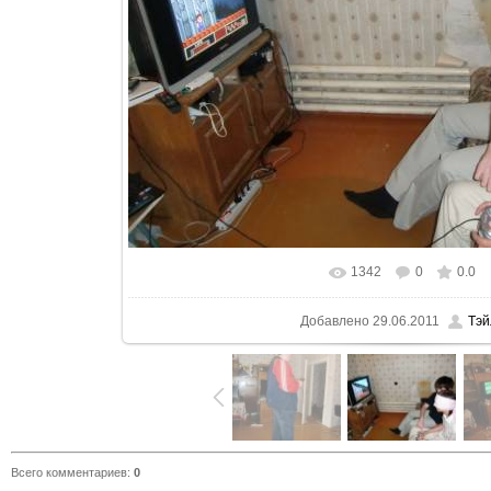
1342
0
0.0
В реальном размере
1600x120
Добавлено
29.06.2011
Тэй
Всего комментариев
:
0