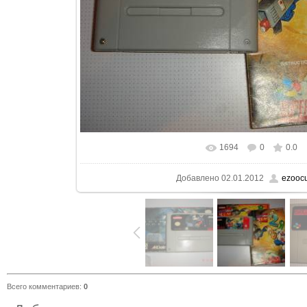
1694
0
0.0
В реальном размере
1280x960
Добавлено
02.01.2012
ezoocu
Всего комментариев
:
0