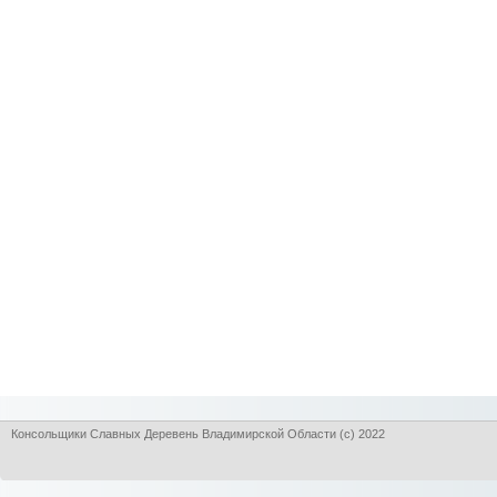
Консольщики Славных Деревень Владимирской Области (с) 2022