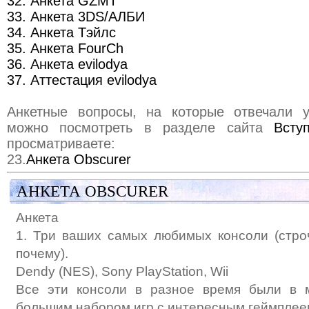
32. Анкета GZMT
33. Анкета 3DS/АЛБИ
34. Анкета Тэйлс
35. Анкета FourCh
36. Анкета evilodya
37. Аттестация evilodya
Анкетные вопросы, на которые отвечали у
можно посмотреть в разделе сайта
Всту
просматриваете:
23.
Анкета Obscurer
АНКЕТА OBSCURER
Анкета
1. Три ваших самых любимых консоли (стро
почему).
Dendy (NES), Sony PlayStation, Wii
Все эти консоли в разное время были в 
большим набором игр с интересным геймплее