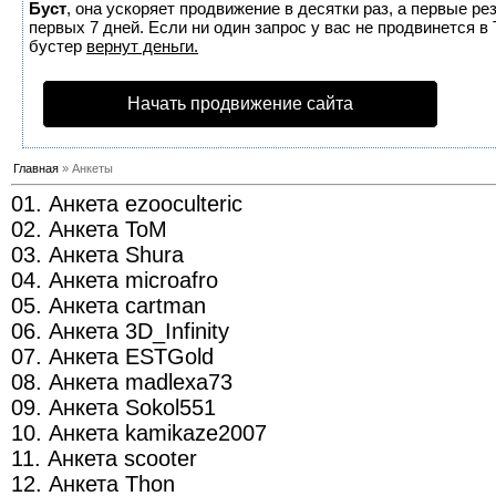
Буст
, она ускоряет продвижение в десятки раз, а первые р
первых 7 дней. Если ни один запрос у вас не продвинется в 
бустер
вернут деньги.
Начать продвижение сайта
Главная
» Анкеты
01. Анкета ezooculteric
02. Анкета ToM
03. Анкета Shura
04. Анкета microafro
05. Анкета cartman
06. Анкета 3D_Infinity
07. Анкета ESTGold
08. Анкета madlexa73
09. Анкета Sokol551
10. Анкета kamikaze2007
11. Анкета scooter
12. Анкета Thon