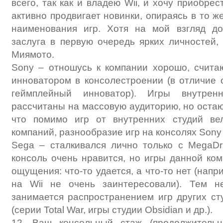
всего, так как и владею Wii, и хочу приобре
активно продвигает новинки, опираясь в то 
наименования игр. Хотя на мой взгляд д
заслуга в первую очередь ярких личностей,
Миямото.
Sony – отношусь к компании хорошо, счита
инноватором в консолестроении (в отличие о
геймплейный инноватор). Игры внутренн
рассчитаны на массовую аудиторию, но остаю
что помимо игр от внутренних студий ве
компаний, разнообразие игр на консолях Sony
Sega – сталкивался лично только с MegaDr
консоль очень нравится, но игры данной к
ощущения: что-то удается, а что-то нет (нап
на Wii не очень заинтересовали). Тем н
занимается распространением игр других сту
(серии Total War, игры студии Obsidian и др.).
12. Ваш консольный стаж (продолжительн