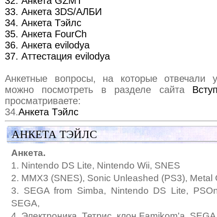
32. Анкета GZMT
33. Анкета 3DS/АЛБИ
34. Анкета Тэйлс
35. Анкета FourCh
36. Анкета evilodya
37. Аттестация evilodya
Анкетные вопросы, на которые отвечали у
можно посмотреть в разделе сайта
Всту
просматриваете:
34.
Анкета Тэйлс
АНКЕТА ТЭЙЛС
Анкета.
1. Nintendo DS Lite, Nintendo Wii, SNES
2. MMX3 (SNES), Sonic Unleashed (PS3), Metal 
3. SEGA from Simba, Nintendo DS Lite, PSO
SEGA,
4. Электроника, Тетрис, клон Famikom'а, SEG