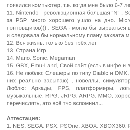
появился компьютер, т.е. когда мне было 6-7 ле
11. Nintendo - революционная большая "N" . S
за PSP много хорошего ушло на дно. Micro
понтовщиков))) . SEGA - могла бы вырваться 
и следовала бы нормальному плану захвата м
12. Вся жизнь, только без трёх лет
13. Страна Игр
14. Mario, Sonic, Megaman
15. GBX, Emu-Land, Свой сайт (есть в инфе и 
16. Не люблю: Слешеры по типу Diablo и DMK, т
них реально засыпаю) , новеллы, симулято
Люблю: Аркады, FPS, платформеры, логич
музыкальные, RPG, JRPG, ARPG, ММО, хоррор
перечислять, это всё тчо вспомнил...
Аттестация:
1. NES, SEGA, PSX, PSOne, XBOX, XBOX360,