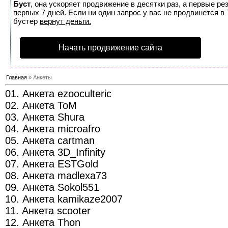
Буст
, она ускоряет продвижение в десятки раз, а первые р
первых 7 дней. Если ни один запрос у вас не продвинется в 
бустер
вернут деньги.
Начать продвижение сайта
Главная
» Анкеты
01. Анкета ezooculteric
02. Анкета ToM
03. Анкета Shura
04. Анкета microafro
05. Анкета cartman
06. Анкета 3D_Infinity
07. Анкета ESTGold
08. Анкета madlexa73
09. Анкета Sokol551
10. Анкета kamikaze2007
11. Анкета scooter
12. Анкета Thon