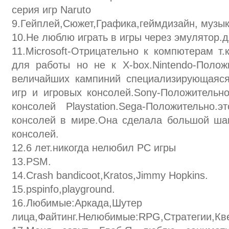
серия игр Naruto
9.Гейплей,Сюжет,Графика,геймдизайн, музык
10.Не люблю играть в игры через эмулятор.д
11.Microsoft-Отрицательно к компютерам т.
для работы но не к X-box.Nintendo-Полож
величайших кампиний специализирующаяся
игр и игровых консолей.Sony-Положительн
консолей Playstation.Sega-Положительно
консолей в мире.Она сделала большой шаг
консолей.
12.6 лет.никогда нелюбил PC игры
13.PSM.
14.Crash bandicoot,Kratos,Jimmy Hopkins.
15.pspinfo,playground.
16.Любимые:Аркада,Шут
лица,Файтинг.Нелюбимые:RPG,Стратегии,Кв