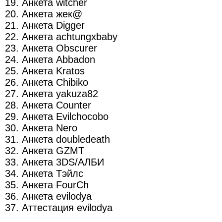
19. Анкета witcher
20. Анкета жек@
21. Анкета Digger
22. Анкета achtungxbaby
23. Анкета Obscurer
24. Анкета Abbadon
25. Анкета Kratos
26. Анкета Chibiko
27. Анкета yakuza82
28. Анкета Counter
29. Анкета Evilchocobo
30. Анкета Nero
31. Анкета doubledeath
32. Анкета GZMT
33. Анкета 3DS/АЛБИ
34. Анкета Тэйлс
35. Анкета FourCh
36. Анкета evilodya
37. Аттестация evilodya