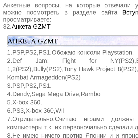
Анкетные вопросы, на которые отвечали у
можно посмотреть в разделе сайта
Всту
просматриваете:
32.
Анкета GZMT
АНКЕТА GZMT
1.PSP,PS2,PS1.Обожаю консоли Playstation.
2.Def Jam: Fight for NY(PS2),B
1,2(PS2),Bully(PS2),Tony Hawk Project 8(PS2)
Kombat Armageddon(PS2)
3.PSP,PS2,PS1.
4.Dendy,Sega Mega Drive,Rambo
5.X-box 360.
6.PS3,X-box 360,Wii
7.Отрицательно.Считаю играми должны
компьютеры т.к. их первоночально сделали 
8.Не имею ничего против Японии и и японс