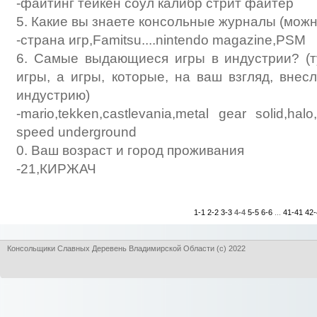
-файтинг тейкен соул калибр стрит файтер
5. Какие вы знаете консольные журналы (можн
-страна игp,Famitsu....nintendo magazine,PSM
6. Самые выдающиеся игры в индустрии? (
игры, а игры, которые, на ваш взгляд, внес
индустрию)
-mario,tekken,castlevania,metal gear solid,halo,h
speed underground
0. Ваш возраст и город проживания
-21,КИРЖАЧ
1-1
2-2
3-3
4-4
5-5
6-6
...
41-41
42
Консольщики Славных Деревень Владимирской Области (с) 2022