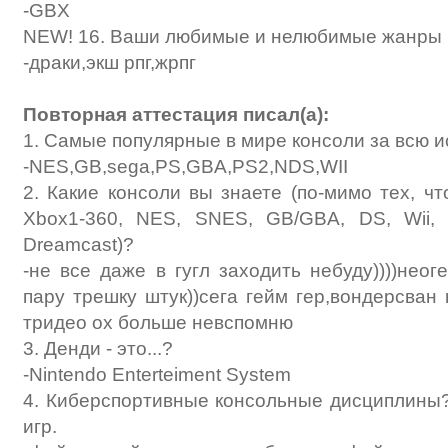
-GBX
NEW! 16. Ваши любимые и нелюбимые жанры 
-драки,экш рпг,жрпг
Повторная аттестация писал(а):
1. Самые популярные в мире консоли за всю 
-NES,GB,sega,PS,GBA,PS2,NDS,WII
2. Какие консоли вы знаете (по-мимо тех, чт
Xbox1-360, NES, SNES, GB/GBA, DS, Wii,
Dreamcast)?
-не все даже в гугл заходить небуду))))неог
пару трешку штук))сега гейм гер,вондерсван 
тридео ох больше невспомню
3. Денди - это...?
-Nintendo Enterteiment System
4. Киберспортивные консольные дисциплины
игр.