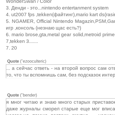
WonderSwan / Color
3. Денди - это...nintendo entertanment system
4. ut2007 fps ,tekken(файтинг),mario kart ds(rasi
5. NGAMER, Official Nintendo Magazin,PSM,Ga
игр ,консоль (незнаю щас есть?)
6. mario brose,gta,metal gear solid,metroid prime,
7,tekken 3.......
7. 20
Quote
(
"ezooculteric
)
... а сейчас ответь - на второй вопрос сам 
то, что ты вспомнишь сам, без подсказок интер
Quote
(
"bender
)
я мног читаю и знаю много старых приставо
даже журналы сморел старые еще мог вписа