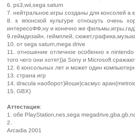
6. ps3,wii,sega saturn
7. нейтральное.игры созданы для консолей а к
8. к японской культуре отношуть очень х
интересоФФ,ну и конечно же фильмы,игры,га
9.геймдизайн, геймплей, сюжет,графика,музык
10. от sega saturn,mega drive
11. отношение отличное особенно к nintendo
того чего они хотят))а Sony и Microsoft сража
12. 6 консольных лет и может один компьютер
13. страна игр
14. dracula наоборот)йоши)сасмус аран(metroi
15. GBX)
Аттестация
:
1. обе PlayStation,nes,sega megadrive,gba,gb,
2.
Arcadia 2001