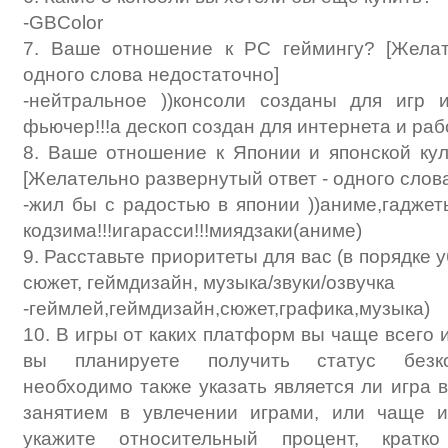
-GBColor
7. Ваше отношение к PC геймингу? [Желат
одного слова недостаточно]
-нейтральное ))консоли созданы для игр 
фьючер!!!а дескоп создан для интернета и раб
8. Ваше отношение к Японии и японской куль
[Желательно развернутый ответ - одного слов
-жил бы с радостью в японии ))аниме,гаджеты,я
кодзима!!!игарасси!!!миядзаки(аниме)
9. Расставьте приоритеты для вас (в порядке 
сюжет, геймдизайн, музыка/звуки/озвучка
-геймлей,геймдизайн,сюжет,графика,музыка)
10. В игры от каких платформ вы чаще всего 
вы планируете получить статус безко
необходимо также указать является ли игра 
занятием в увлечении играми, или чаще 
укажите относительный процент, крат