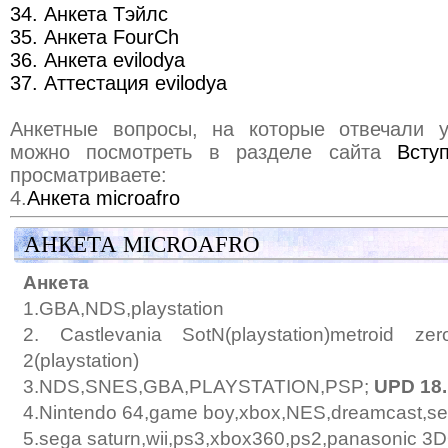
34. Анкета Тэйлс
35. Анкета FourCh
36. Анкета evilodya
37. Аттестация evilodya
Анкетные вопросы, на которые отвечали у
можно посмотреть в разделе сайта
Всту
просматриваете:
4.
Анкета microafro
АНКЕТА MICROAFRO
Анкета
1.GBA,NDS,playstation
2. Castlevania SotN(playstation)metroid zer
2(playstation)
3.NDS,SNES,GBA,PLAYSTATION,PSP;
UPD 18.
4.Nintendo 64,game boy,xbox,NES,dreamcast,s
5.sega saturn,wii,ps3,xbox360,ps2,panasonic 