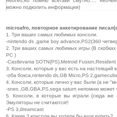
неогео,но помню всетаки смутно..... неочен
можно подкопить информации)
microafro, повторное анкетирование писал(а
1. Три ваших самых любимых консоли.
-nintendo ds ,game boy advance,PS2(360 четве
2. Три ваших самых любимых игры (В скобках
PC )
-Castlevania SOTN(PS),Metroid Fusion,Resident 
3. Консоли, которые у вас есть на настоящий
-оба бокса,nintendo ds,GB Micro,PS 2,gamecube
4. Консоли, которые лично у вас были (а не "м
-snes ,GB,GBA,PS,sega saturn непомню может
5. Консоли, в которые вы играли (сюда же -
Эмуляторы не считаются!!
-PS 3,dreamcast
6. Какие 3 консоли вы хотели бы еще купить?