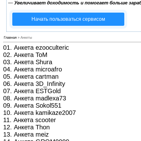
—
Увеличивает доходимость и помогает больше зар
Начать пользоваться сервисом
Главная
» Анкеты
01. Анкета ezooculteric
02. Анкета ToM
03. Анкета Shura
04. Анкета microafro
05. Анкета cartman
06. Анкета 3D_Infinity
07. Анкета ESTGold
08. Анкета madlexa73
09. Анкета Sokol551
10. Анкета kamikaze2007
11. Анкета scooter
12. Анкета Thon
13. Анкета meiz