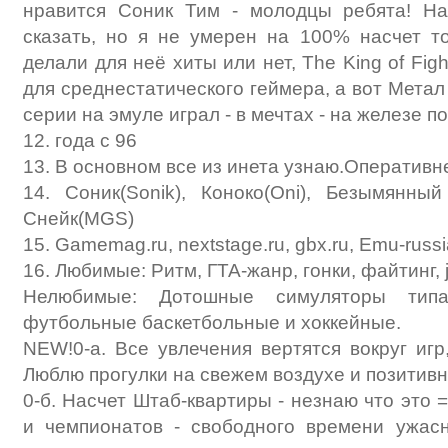
нравится Соник Тим - молодцы ребята! Н
сказать, но я не умерен на 100% насчет т
делали для неё хиты или нет, The King of Figh
для среднестатического геймера, а вот Метал
серии на эмуле играл - в мечтах - на железе п
12. года с 96
13. В основном все из инета узнаю.Оператив
14. Соник(Sonik), Коноко(Oni), Безымянны
Снейк(MGS)
15. Gamemag.ru, nextstage.ru, gbx.ru, Emu-russ
16. Любимые: Ритм, ГТА-жанр, гонки, файтинг, 
Нелюбимые: Дотошные симуляторы ти
футбольные баскетбольные и хоккейные.
NEW!0-а. Все увлечения вертятся вокруг игр
Люблю прогулки на свежем воздухе и позитив
0-б. Насчет Штаб-квартиры - незнаю что это 
и чемпионатов - свободного времени ужасн