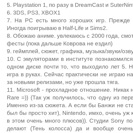
5. Playstation 1, по разу в DreamCast и SuterNi
6. 3DS, PS3, XBOX1
7. На PC есть много хороших игр. Прежде 
Иногда поигрываю в Half-Life и Sims2.
8. Обожаю аниме. увлекаюсь с 2000 года, см
фесты (пока дальше Коврова не ездил)
9. геймплей, сюжет, графика, музыка/звуки/оз
10. С эмуляторами в институте познакомился
одном диске почти то, что выходило лет 5. Н
игра в руках. Сейчас практически не играю н
за новыми релизами, но уже прошла тяга.
11. Microsoft - прохладное отношение. Никак
Rare =)) (Так уж получилось, что одну из пе
Именно из-за сюжета. А если бы Банжи не ст
был бы просто хит), Nintendo, имхо, очень уж
в этом очень много плюсов)). Студии Sony п
делают (Тень колосса) да и вообще очен