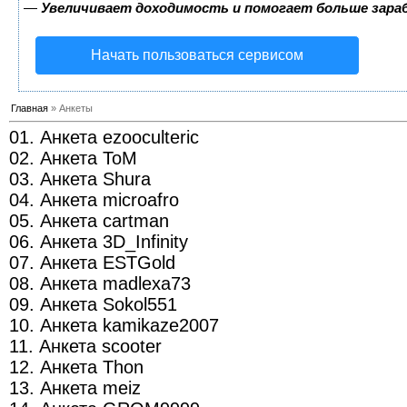
—
Увеличивает доходимость и помогает больше зар
Начать пользоваться сервисом
Главная
» Анкеты
01. Анкета ezooculteric
02. Анкета ToM
03. Анкета Shura
04. Анкета microafro
05. Анкета cartman
06. Анкета 3D_Infinity
07. Анкета ESTGold
08. Анкета madlexa73
09. Анкета Sokol551
10. Анкета kamikaze2007
11. Анкета scooter
12. Анкета Thon
13. Анкета meiz