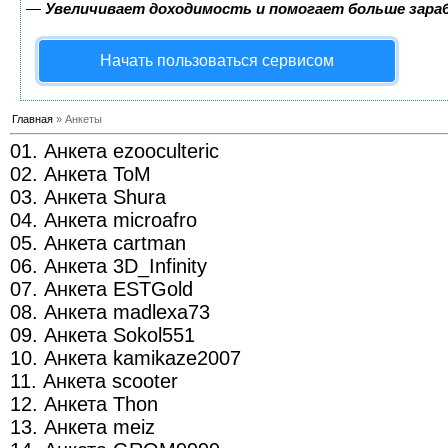
—
Увеличивает доходимость и помогает больше зар
Начать пользоваться сервисом
Главная
» Анкеты
01. Анкета ezooculteric
02. Анкета ToM
03. Анкета Shura
04. Анкета microafro
05. Анкета cartman
06. Анкета 3D_Infinity
07. Анкета ESTGold
08. Анкета madlexa73
09. Анкета Sokol551
10. Анкета kamikaze2007
11. Анкета scooter
12. Анкета Thon
13. Анкета meiz