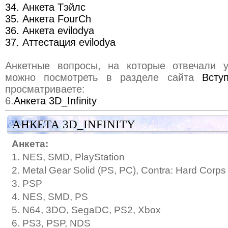
34. Анкета Тэйлс
35. Анкета FourCh
36. Анкета evilodya
37. Аттестация evilodya
Анкетные вопросы, на которые отвечали у
можно посмотреть в разделе сайта
Всту
просматриваете:
6.
Анкета 3D_Infinity
АНКЕТА 3D_INFINITY
Анкета:
1. NES, SMD, PlayStation
2. Metal Gear Solid (PS, PC), Contra: Hard Cor
3. PSP
4. NES, SMD, PS
5. N64, 3DO, SegaDC, PS2, Xbox
6. PS3, PSP, NDS