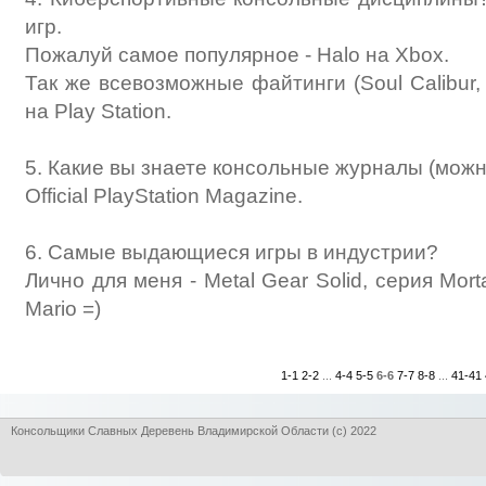
игр.
Пожалуй самое популярное - Halo на Xbox.
Так же всевозможные файтинги (Soul Calibur, K
на Play Station.
5. Какие вы знаете консольные журналы (можн
Official PlayStation Magazine.
6. Самые выдающиеся игры в индустрии?
Лично для меня - Metal Gear Solid, серия Mort
Mario =)
1-1
2-2
...
4-4
5-5
6-6
7-7
8-8
...
41-41
Консольщики Славных Деревень Владимирской Области (с) 2022