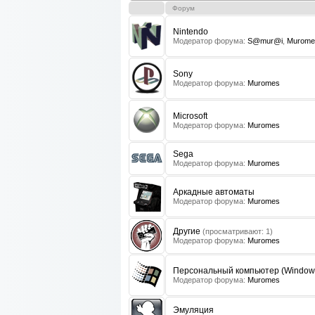
Форум
Nintendo
Модератор форума:
S@mur@i
,
Murome
Sony
Модератор форума:
Muromes
Microsoft
Модератор форума:
Muromes
Sega
Модератор форума:
Muromes
Аркадные автоматы
Модератор форума:
Muromes
Другие
(просматривают: 1)
Модератор форума:
Muromes
Персональный компьютер (Window
Модератор форума:
Muromes
Эмуляция