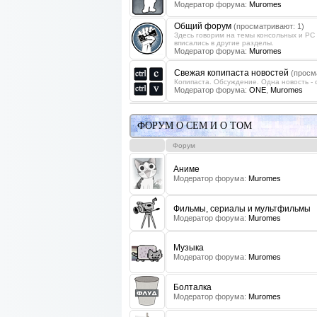
Модератор форума:
Muromes
Общий форум
(просматривают: 1)
Здесь говорим на темы консольных и PC 
вписались в другие разделы.
Модератор форума:
Muromes
Свежая копипаста новостей
(просм
Копипаста. Обсуждение. Одна новость - 
Модератор форума:
ONE
,
Muromes
ФОРУМ О СЕМ И О ТОМ
Форум
Аниме
Модератор форума:
Muromes
Фильмы, сериалы и мультфильмы
Модератор форума:
Muromes
Музыка
Модератор форума:
Muromes
Болталка
Модератор форума:
Muromes