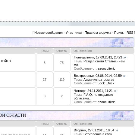
[
Новые сообщения
·
Участники
·
Правила форума
·
Поиск
·
RSS
]
Темы
Ответы
Обновления
Понедельник, 17.09.2012, 23:23
 сайта
Тема:
Раздел сайта Статьи - чем
8
75
мо...
Сообщение от:
ezooculteric
Воскресенье, 08.06.2014, 02:59
17
119
Тема:
Администраторы,ау
Сообщение от:
Lock_Dock
Четверг, 24.11.2011, 11:21
Тема:
F.A.Q. по созданию
8
2
областног...
Сообщение от:
ezooculteric
ОЙ ОБЛАСТИ
Темы
Ответы
Обновления
Вторник, 27.01.2015, 18:54
Тема:
Вступление в клан.
 участникам клана и