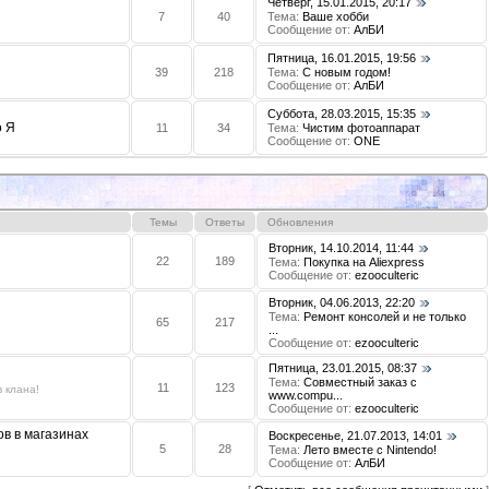
Четверг, 15.01.2015, 20:17
7
40
Тема:
Ваше хобби
Сообщение от:
АлБИ
Пятница, 16.01.2015, 19:56
39
218
Тема:
С новым годом!
Сообщение от:
АлБИ
Суббота, 28.03.2015, 15:35
 Я
11
34
Тема:
Чистим фотоаппарат
Сообщение от:
ONE
Темы
Ответы
Обновления
Вторник, 14.10.2014, 11:44
22
189
Тема:
Покупка на Aliexpress
Сообщение от:
ezooculteric
Вторник, 04.06.2013, 22:20
Тема:
Ремонт консолей и не только
65
217
...
Сообщение от:
ezooculteric
Пятница, 23.01.2015, 08:37
Тема:
Совместный заказ с
11
123
 клана!
www.compu...
Сообщение от:
ezooculteric
в в магазинах
Воскресенье, 21.07.2013, 14:01
5
28
Тема:
Лето вместе с Nintendo!
Сообщение от:
АлБИ