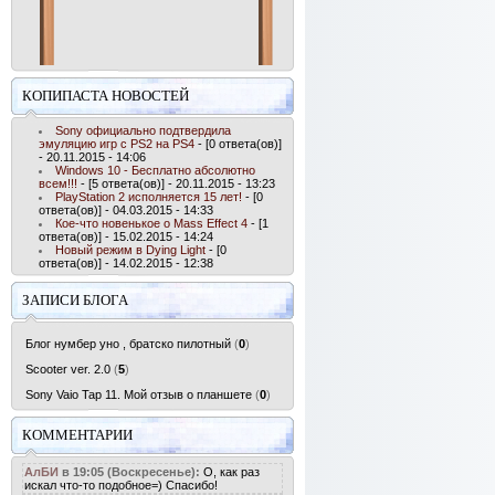
КОПИПАСТА НОВОСТЕЙ
Sony официально подтвердила
эмуляцию игр с PS2 на PS4
- [0 ответа(ов)]
- 20.11.2015 - 14:06
Windows 10 - Бесплатно абсолютно
всем!!!
- [5 ответа(ов)] - 20.11.2015 - 13:23
PlayStation 2 исполняется 15 лет!
- [0
ответа(ов)] - 04.03.2015 - 14:33
Кое-что новенькое о Mass Effect 4
- [1
ответа(ов)] - 15.02.2015 - 14:24
Новый режим в Dying Light
- [0
ответа(ов)] - 14.02.2015 - 12:38
ЗАПИСИ БЛОГА
Блог нумбер уно , братско пилотный
(
0
)
Scooter ver. 2.0
(
5
)
Sony Vaio Tap 11. Мой отзыв о планшете
(
0
)
КОММЕНТАРИИ
АлБИ
в 19:05 (Воскресенье):
О, как раз
искал что-то подобное=) Спасибо!