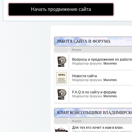
Начать продвижение сайта
РАБОТА САЙТА И ФОРУМА
Форум
Вопросы и предложения по работе
Модератор форума:
Muromes
Новости сайта
Модератор форума:
Muromes
F.A.Q.'и по сайту и форуму
Модератор форума:
Muromes
КЛАН КОНСОЛЬЩИКИ ВЛАДИМИРСК
Форум
Для тех кто хочет к нам в клан..
Здесь абитуриенты могут задать вопросы