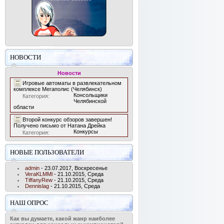
НОВОСТИ
Новости
Игровые автоматы в развлекательном
комплексе Мегаполис (Челябинск)
Консольщики
Категория:
Челябинской
области
Второй конкурс обзоров завершен!
Получено письмо от Натана Дрейка
Конкурсы
Категория:
НОВЫЕ ПОЛЬЗОВАТЕЛИ
admin
- 23.07.2017, Воскресенье
VeraKLMMl
- 21.10.2015, Среда
TiffanyRew
- 21.10.2015, Среда
Dennislag
- 21.10.2015, Среда
НАШ ОПРОС
Как вы думаете, какой жанр наиболее