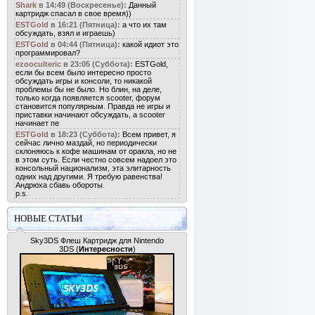
Shark
в 14:49 (Воскресенье):
Данный
картридж спасал в свое время))
ESTGold
в 16:21 (Пятница):
а что их там
обсуждать, взял и играешь)
ESTGold
в 04:44 (Пятница):
какой идиот это
программировал?
ezooculteric
в 23:05 (Суббота):
ESTGold,
если бы всем было интересно просто
обсуждать игры и консоли, то никакой
проблемы бы не было. Но блин, на деле,
только когда появляется scooter, форум
становится популярным. Правда не игры и
приставки начинают обсуждать, а scooter
начинает пе
ESTGold
в 18:23 (Суббота):
Всем привет, я
сейчас лично маздай, но периодически
склоняюсь к кофе машинам от оракла, но не
в этом суть. Если честно совсем надоел это
консольный национализм, эта элитарность
одних над другими. Я требую равенства!
Андрюха сбавь обороты.
p.s.
НОВЫЕ СТАТЬИ
Sky3DS Флеш Картридж для Nintendo
3DS
(
Интересности
)