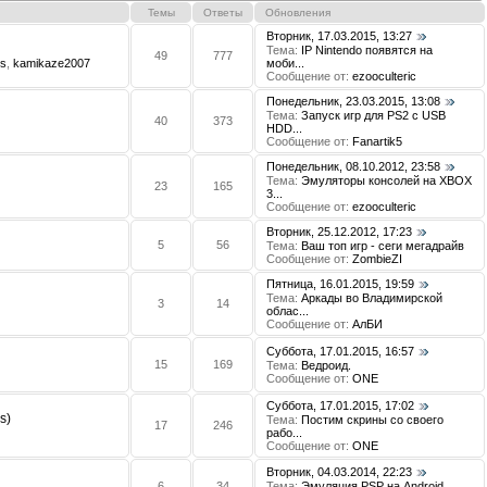
Темы
Ответы
Обновления
Вторник, 17.03.2015, 13:27
Тема:
IP Nintendo появятся на
49
777
s
,
kamikaze2007
моби...
Сообщение от:
ezooculteric
Понедельник, 23.03.2015, 13:08
Тема:
Запуск игр для PS2 с USB
40
373
HDD...
Сообщение от:
Fanartik5
Понедельник, 08.10.2012, 23:58
Тема:
Эмуляторы консолей на XBOX
23
165
3...
Сообщение от:
ezooculteric
Вторник, 25.12.2012, 17:23
5
56
Тема:
Ваш топ игр - сеги мегадрайв
Сообщение от:
ZombieZI
Пятница, 16.01.2015, 19:59
Тема:
Аркады во Владимирской
3
14
облас...
Сообщение от:
АлБИ
Суббота, 17.01.2015, 16:57
15
169
Тема:
Ведроид.
Сообщение от:
ONE
Суббота, 17.01.2015, 17:02
s)
Тема:
Постим скрины со своего
17
246
рабо...
Сообщение от:
ONE
Вторник, 04.03.2014, 22:23
6
34
Тема:
Эмуляция PSP на Android