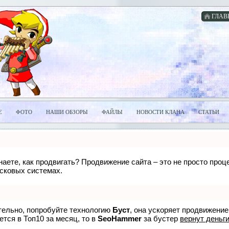
ГЛАВ
Е
ФОТО
НАШИ ОБЗОРЫ
ФАЙЛЫ
НОВОСТИ КЛАНА
СТАТЬИ
знаете, как продвигать? Продвижение сайта – это не просто про
исковых системах.
ятельно, попробуйте технологию
Буст
, она ускоряет продвижение
ется в Топ10 за месяц, то в
SeoHammer
за бустер
вернут деньги