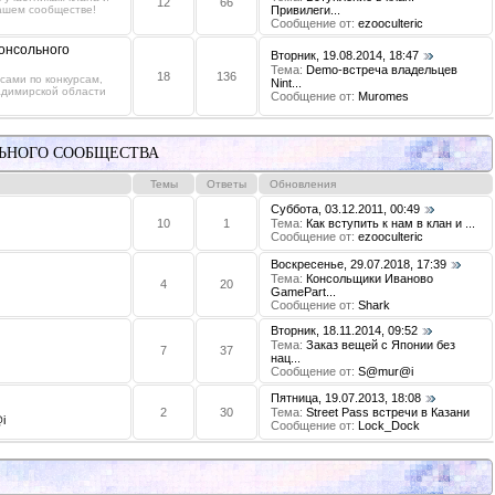
12
66
нашем сообществе!
Привилеги...
Сообщение от:
ezooculteric
консольного
Вторник, 19.08.2014, 18:47
Тема:
Demo-встреча владельцев
18
136
ами по конкурсам,
Nint...
адимирской области
Сообщение от:
Muromes
ЬНОГО СООБЩЕСТВА
Темы
Ответы
Обновления
Суббота, 03.12.2011, 00:49
10
1
Тема:
Как вступить к нам в клан и ...
Сообщение от:
ezooculteric
Воскресенье, 29.07.2018, 17:39
Тема:
Консольщики Иваново
4
20
GamePart...
Сообщение от:
Shark
Вторник, 18.11.2014, 09:52
Тема:
Заказ вещей с Японии без
7
37
нац...
Сообщение от:
S@mur@i
Пятница, 19.07.2013, 18:08
2
30
Тема:
Street Pass встречи в Казани
i
Сообщение от:
Lock_Dock