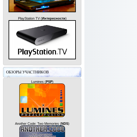
PlayStation TV
(
Интересности
)
ОБЗОРЫ УЧАСТНИКОВ
Lumines
(
PSP
)
Another Code: Two Memories
(
NDS
)