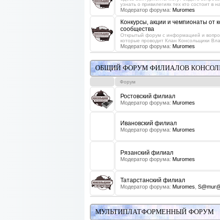
узнать о привилегиях тех кто состоит в 
Модератор форума:
Muromes
Конкурсы, акции и чемпионаты от 
сообщества
Открытый форум с информацией и вопрос
которые проводит Клан Консольщики Вл
Модератор форума:
Muromes
ОБЩИЙ ФОРУМ ФИЛИАЛОВ КОНСОЛ
Форум
Ростовский филиал
Модератор форума:
Muromes
Ивановский филиал
Модератор форума:
Muromes
Рязанский филиал
Модератор форума:
Muromes
Татарстанский филиал
Модератор форума:
Muromes
,
S@mur@
МУЛЬТИПЛАТФОРМЕННЫЙ ФОРУМ