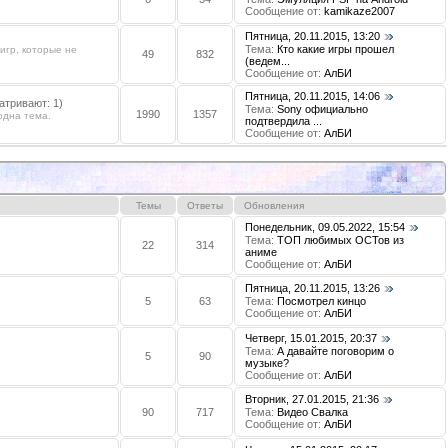
Сообщение от:
kamikaze2007
Пятница, 20.11.2015, 13:20
Тема:
Кто какие игры прошел
игр, которые не
49
832
(ведем...
Сообщение от:
АлБИ
Пятница, 20.11.2015, 14:06
атривают: 1)
Тема:
Sony официально
1990
1357
одна тема.
подтвердила ...
Сообщение от:
АлБИ
Темы
Ответы
Обновления
Понедельник, 09.05.2022, 15:54
Тема:
ТОП любимых ОСТов из
22
314
аниме
Сообщение от:
АлБИ
Пятница, 20.11.2015, 13:26
5
63
Тема:
Посмотрел кинцо
Сообщение от:
АлБИ
Четверг, 15.01.2015, 20:37
Тема:
А давайте поговорим о
5
90
музыке?
Сообщение от:
АлБИ
Вторник, 27.01.2015, 21:36
90
717
Тема:
Видео Свалка
Сообщение от:
АлБИ